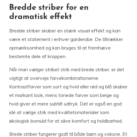
Bredde striber for en
dramatisk effekt
Bredde striber skaber en stærk visuel effekt og kan
være et statement i enhver garderobe. De tiltrækker
opmærksomhed og kan bruges til at fremhæve
bestemte dele af kroppen.
Når man vælger stribet strik med brede striber, er det
vigtigt at overveje farvekombinationerne.
Kontrastfarver som sort og hvid eller rød og blå skaber
et markant look, mens tonede farver som beige og
hvid giver et mere subtilt udtryk. Det er også en god
idé at vælge strik med kvalitetsmaterialer som
økologisk bomuld for at sikre komfort og holdbarhed.
Brede striber fungerer godt til både børn og voksne. Et