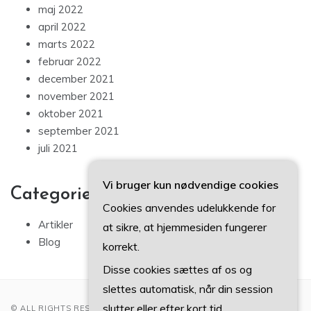
maj 2022
april 2022
marts 2022
februar 2022
december 2021
november 2021
oktober 2021
september 2021
juli 2021
Vi bruger kun nødvendige cookies
Categories
Cookies anvendes udelukkende for
Artikler
at sikre, at hjemmesiden fungerer
Blog
korrekt.
Disse cookies sættes af os og
slettes automatisk, når din session
slutter eller efter kort tid.
© ALL RIGHTS RESERVED 2022