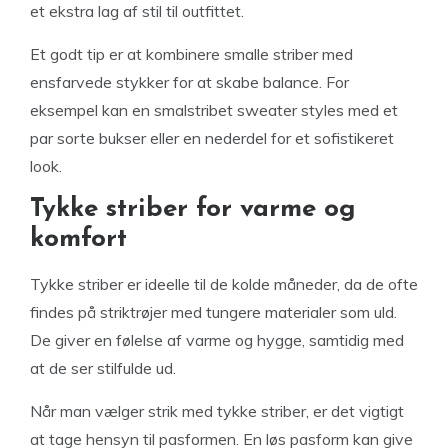
et ekstra lag af stil til outfittet.
Et godt tip er at kombinere smalle striber med
ensfarvede stykker for at skabe balance. For
eksempel kan en smalstribet sweater styles med et
par sorte bukser eller en nederdel for et sofistikeret
look.
Tykke striber for varme og
komfort
Tykke striber er ideelle til de kolde måneder, da de ofte
findes på striktrøjer med tungere materialer som uld.
De giver en følelse af varme og hygge, samtidig med
at de ser stilfulde ud.
Når man vælger strik med tykke striber, er det vigtigt
at tage hensyn til pasformen. En løs pasform kan give