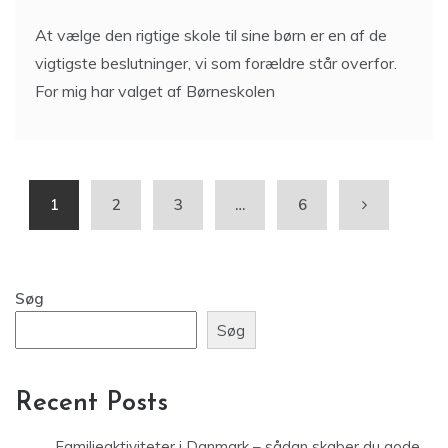
At vælge den rigtige skole til sine børn er en af de
vigtigste beslutninger, vi som forældre står overfor.
For mig har valget af Børneskolen
1
2
3
…
6
Søg
Søg
Recent Posts
Familieaktiviteter i Danmark – sådan skaber du gode