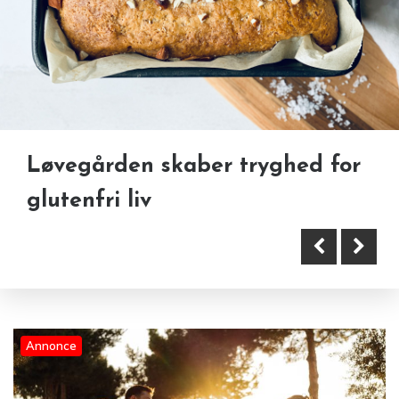
Familieaktiviteter i Danmark –
Løvegården skaber tryghed for
sådan skaber du gode minder
glutenfri liv
med børnene
Annonce