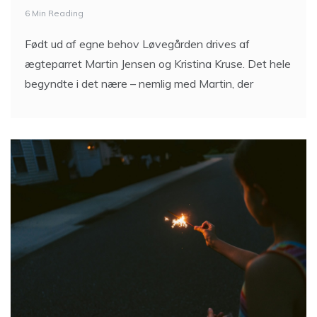
6 Min Reading
Født ud af egne behov Løvegården drives af
ægteparret Martin Jensen og Kristina Kruse. Det hele
begyndte i det nære – nemlig med Martin, der