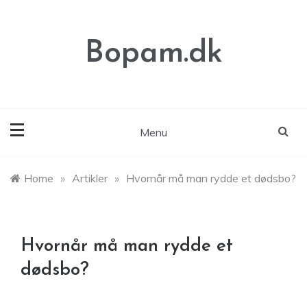
Skip
to
content
Bopam.dk
Menu
Home
»
Artikler
»
Hvornår må man rydde et dødsbo?
Hvornår må man rydde et
dødsbo?