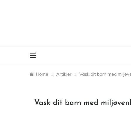
Skip
to
content
Home
»
Artikler
»
Vask dit barn med miljøv
Vask dit barn med miljøven