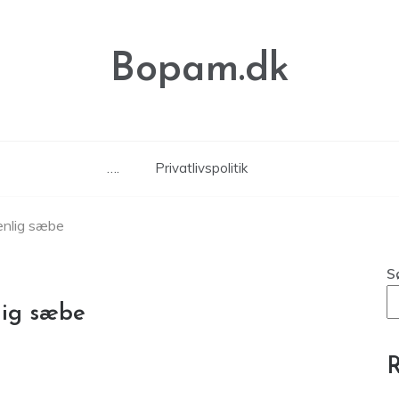
Bopam.dk
….
Privatlivspolitik
enlig sæbe
S
lig sæbe
R