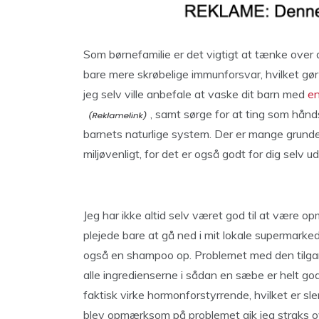
Som børnefamilie er det vigtigt at tænke over 
bare mere skrøbelige immunforsvar, hvilket gør 
jeg selv ville anbefale at vaske dit barn med
en
, samt sørge for at ting som hånds
barnets naturlige system. Der er mange grunde
miljøvenligt, for det er også godt for dig selv u
Jeg har ikke altid selv været god til at være 
plejede bare at gå ned i mit lokale supermark
også en shampoo op. Problemet med den tilgang 
alle ingredienserne i sådan en sæbe er helt g
faktisk virke hormonforstyrrende, hvilket er slem
blev opmærksom på problemet gik jeg straks o