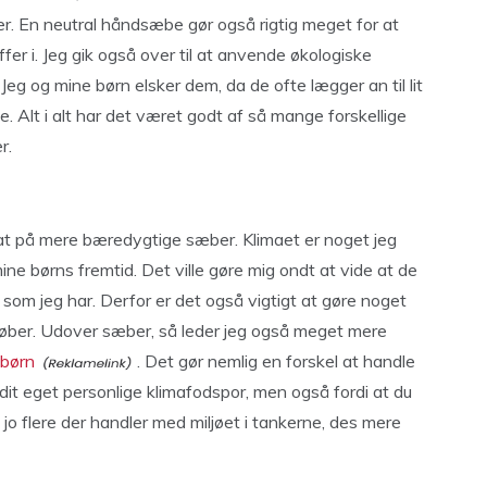
er. En neutral håndsæbe gør også rigtig meget for at
fer i. Jeg gik også over til at anvende økologiske
eg og mine børn elsker dem, da de ofte lægger an til lit
e. Alt i alt har det været godt af så mange forskellige
r.
fat på mere bæredygtige sæber. Klimaet er noget jeg
ne børns fremtid. Det ville gøre mig ondt at vide at de
som jeg har. Derfor er det også vigtigt at gøre noget
køber. Udover sæber, så leder jeg også meget mere
 børn
. Det gør nemlig en forskel at handle
it eget personlige klimafodspor, men også fordi at du
jo flere der handler med miljøet i tankerne, des mere